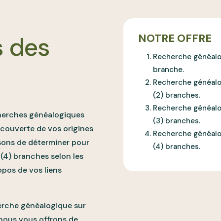
s des
NOTRE OFFRE
Recherche généalog
branche.
Recherche généalo
(2) branches.
Recherche généalo
cherches généalogiques
(3) branches.
découverte de vos origines
Recherche généalo
sons de déterminer pour
(4) branches.
(4) branches selon les
opos de vos liens
herche généalogique sur
 nous vous offrons de