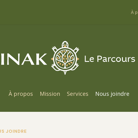
À p
À propos
Mission
Services
Nous joindre
S JOINDRE