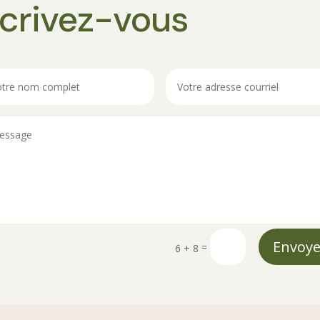
crivez-vous
Envoye
=
6 + 8